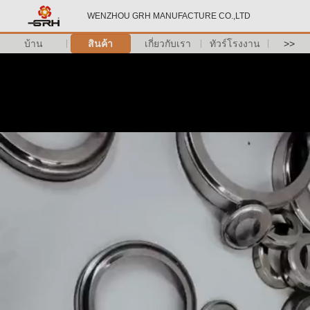
WENZHOU GRH MANUFACTURE CO.,LTD
บ้าน
สินค้า
เกี่ยวกับเรา
ทัวร์โรงงาน
>>