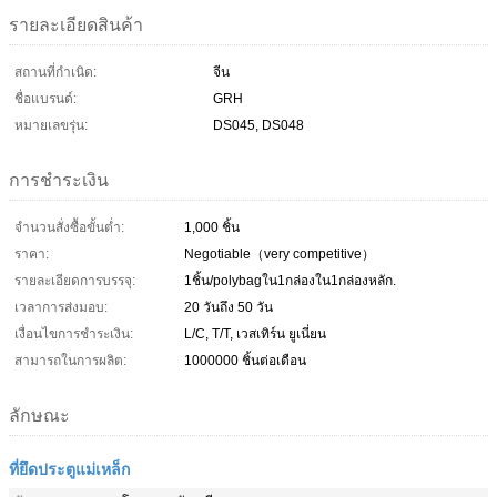
รายละเอียดสินค้า
สถานที่กำเนิด:
จีน
ชื่อแบรนด์:
GRH
หมายเลขรุ่น:
DS045, DS048
การชำระเงิน
จำนวนสั่งซื้อขั้นต่ำ:
1,000 ชิ้น
ราคา:
Negotiable（very competitive）
รายละเอียดการบรรจุ:
1ชิ้น/polybagใน1กล่องใน1กล่องหลัก.
เวลาการส่งมอบ:
20 วันถึง 50 วัน
เงื่อนไขการชำระเงิน:
L/C, T/T, เวสเทิร์น ยูเนี่ยน
สามารถในการผลิต:
1000000 ชิ้นต่อเดือน
ลักษณะ
ที่ยึดประตูแม่เหล็ก