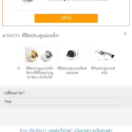
চালিয়ে
ที่ยึดประตูแม่เหล็ก
มากกว่า
ตูแม่เหล็ก
ที่ถือประตูแม่เหล็กส
ที่กั้นประตูแบบติด
เฟอร์นิเจอร์
หน่วยรองร
่ล็อคประตู
แตนเลส
ผนัง
ฮาร์ดแวร์ อุปกรณ์
วาลที่สา
ร์ปรับได้
เสริมประตู ที่วาง
ได
สต็อปเปอร์ ขา
โซฟาสมัยใหม่
BSN
เปลี่ยนภาษา
Thai
บ้าน
|
เกี่ยวกับเรา
|
แผนผังเว็บไซต์
|
นโยบายความเป็นส่วนตัว