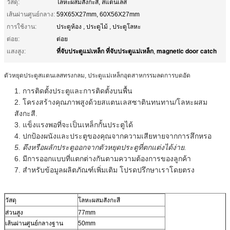
วัสดุ:
โลหะผสมสังกะสี, สแตนเลส
เส้นผ่านศูนย์กลาง:
59X65X27mm, 60X56X27mm
การใช้งาน:
ประตูห้อง , ประตูไม้ , ประตูโลหะ
ต่อย:
ต่อย
ที่จับประตูแม่เหล็ก ที่จับประตูแม่เหล็ก
magnetic door catch
แสงสูง:
,
ตัวหยุดประตูสแตนเลสทรงกลม, ประตูแม่เหล็กอุตสาหกรรมลดการบดอัด
1. การติดตั้งประตูและการติดตั้งบนพื้น
2. โครงสร้างคุณภาพสูงด้วยสแตนเลสซาตินทนทาน/
โลหะผสม
.
สังกะสี
3. แข็งแรงพอที่จะเป็นเหล็กกั้นประตูได้
4. ปกป้องผนังและประตูของคุณจากความเสียหายจากการสึกหรอ
5. ดึงหรือผลักประตูออกจากตัวหยุดประตูที่ตกแต่งได้ง่าย
.
6. มีการออกแบบที่แตกต่างกันตามความต้องการของลูกค้า
7. สำหรับข้อมูลผลิตภัณฑ์เพิ่มเติม โปรดปรึกษาเราโดยตรง
วัสดุ
โลหะผสมสังกะสี
ส่วนสูง
77mm
เส้นผ่านศูนย์กลางฐาน
50mm