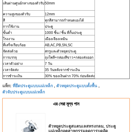
เส้นผ่านศูนย์กลางของตัวรับ
50mm
ความสูงของตัวรับ
12mm
สี
ทุกสีสามารถกำหนดเองได้
การใช้งาน
ประตู
ขั้นต่ำ
1000 ชิ้น / ชิ้น ที่กั้นประตู
โรงงาน
เมืองเจียงเหมิน
ที่เสร็จเรียบร้อย
AB,AC,PB,SN,SC
จัดส่งด้วย
สกรูและตัวหยุดประตู
การบรรจุ
ถุงโพลี+กล่องสีขาว+กล่องส่งออก
เวลาตัวอย่าง
7 วัน
เวลาจัดส่ง
35 วันหลังจากชำระเงิน
การชำระเงิน
30% ของเงินฝาก 70% ก่อนจัดส่ง
ที่ยึดประตูแบบแม่เหล็ก
ตัวหยุดประตูแบบตั้งพื้น
แท็ก:
,
,
ตัวจับประตูแบบแม่เหล็ก
এর সেরা মূল্য পান
ตัวหยุดประตูสแตนเลสทรงกลม, ประตู
แม่เหล็กอุตสาหกรรมลดการบดอัด