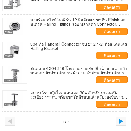
ราง
ติดต่อเรา
ขายร้อน สไตล์โมเดิร์น 12 มิลลิเมตร ซาติน Finish แฮ
นเดริล Railing Fittings รอบ พลาสติก Connector
Hardware สําหรับระเบียงภายนอก
ติดต่อเรา
304 ท่อ Handrail Connector จับ 2'' 2 1/2 'ท่อสแตนเลส
Railing Bracket
ติดต่อเรา
สแตนเลส 304 316 โรงงาน ขายส่งปลีก ผ้าม่านแบบกํา
หนดเอง ผ้าม่าน ผ้าม่าน ผ้าม่าน ผ้าม่าน ผ้าม่าน ผ้าม่าน
ผ้าม่าน ผ้าม่าน
ติดต่อเรา
อุปกรณ์ราวบันไดสแตนเลส 304 สำหรับราวเคเบิล
ระเบียง ราวกั้น พร้อมขายึดด้านบนสำหรับรองรับราว
บันได
ติดต่อเรา
1 / 7