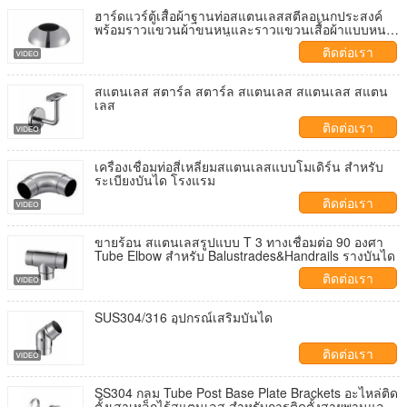
ฮาร์ดแวร์ตู้เสื้อผ้าฐานท่อสแตนเลสสตีลอเนกประสงค์
พร้อมราวแขวนผ้าขนหนูและราวแขวนเสื้อผ้าแบบหนา
ฐานหน้าแปลนทรงกลม
ติดต่อเรา
สแตนเลส สตาร์ล สตาร์ล สแตนเลส สแตนเลส สแตน
เลส
ติดต่อเรา
เครื่องเชื่อมท่อสี่เหลี่ยมสแตนเลสแบบโมเดิร์น สําหรับ
ระเบียงบันได โรงแรม
ติดต่อเรา
ขายร้อน สแตนเลสรูปแบบ T 3 ทางเชื่อมต่อ 90 องศา
Tube Elbow สําหรับ Balustrades&Handrails รางบันได
ติดต่อเรา
SUS304/316 อุปกรณ์เสริมบันได
ติดต่อเรา
SS304 กลม Tube Post Base Plate Brackets อะไหล่ติด
ตั้งเสาเหล็กไร้สแตนเลส สําหรับการติดตั้งสายพานและ