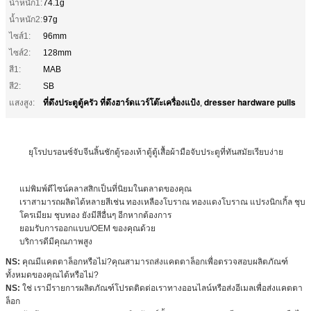
น้ำหนัก1:
74.1g
น้ำหนัก2:
97g
ไซส์1:
96mm
ไซส์2:
128mm
สี1:
MAB
สี2:
SB
ที่ดึงประตูตู้ครัว ที่ดึงฮาร์ดแวร์โต๊ะเครื่องแป้ง
dresser hardware pulls
แสงสูง:
,
ยุโรปบรอนซ์จับจีนลิ้นชักตู้รองเท้าตู้ตู้เสื้อผ้ามือจับประตูที่ทันสมัยเรียบง่าย
แม่พิมพ์ดีไซน์คลาสสิกเป็นที่นิยมในตลาดของคุณ
เราสามารถผลิตได้หลายสีเช่น ทองเหลืองโบราณ ทองแดงโบราณ แปรงนิกเกิ้ล ชุบ
โครเมียม ชุบทอง ยังมีสีอื่นๆ อีกหากต้องการ
ยอมรับการออกแบบ/OEM ของคุณด้วย
บริการดีมีคุณภาพสูง
NS:
คุณมีแคตตาล็อกหรือไม่?คุณสามารถส่งแคตตาล็อกเพื่อตรวจสอบผลิตภัณฑ์
ทั้งหมดของคุณได้หรือไม่?
NS:
ใช่ เรามีรายการผลิตภัณฑ์โปรดติดต่อเราทางออนไลน์หรือส่งอีเมลเพื่อส่งแคตตา
ล็อก