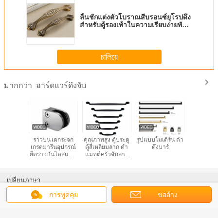
ลิ้นชักแต่งตัวโบราณสีบรอนซ์ยุโรปดึง
สำหรับตู้รองเท้าในความเรียบง่ายทัน
สมัย
চালিয়ে
ฮาร์ดแวร์ดึงจับ
มากกว่า
ardware
ราวบันไดกระจก
คุณภาพสูง ตู้ประตู
รูปแบบโมเดิร์น ดํา
ลิ้นชักฮาร์
 Pull
เกรดมารีนอุปกรณ์
ตู้สี่เหลี่ยมลาก ดํา
ดึงบาร์
โบราณดึงก
dles
ยึดราวบันไดสแตน
แมทต์ครัวจับลาก
พื้นผิวสี
ร์ ตู้ครัว
เลสสำหรับวิลล่า
เฟอร์นิเจอร์
ต้องก
นชัก
ดาดฟ้าผนังราว
ฮาร์ดแวร์
ระเบียงซาตินเสร็จ
เปลี่ยนภาษา
สิ้น
การพูดคุย
ขออ้าง
Thai