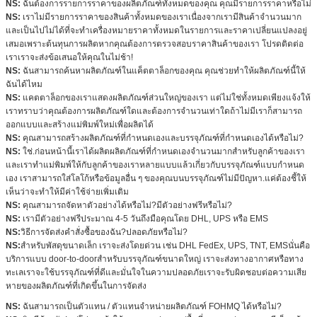
NS:
ฉันต้องการรายการราคาของผลิตภัณฑ์ทั้งหมดของคุณ คุณมีรายการราคาหรือไม่
NS:
เราไม่มีรายการราคาของสินค้าทั้งหมดของเราเนื่องจากเรามีสินค้าจำนวนมาก
และเป็นไปไม่ได้ที่จะทำเครื่องหมายราคาทั้งหมดในรายการและราคาเปลี่ยนแปลงอยู่
เสมอเพราะต้นทุนการผลิตหากคุณต้องการตรวจสอบราคาสินค้าของเรา โปรดติดต่อ
เราเราจะส่งข้อเสนอให้คุณในไม่ช้า!
NS:
ฉันสามารถค้นหาผลิตภัณฑ์ในแค็ตตาล็อกของคุณ คุณช่วยทำให้ผลิตภัณฑ์นี้ให้
ฉันได้ไหม
NS:
แคตตาล็อกของเราแสดงผลิตภัณฑ์ส่วนใหญ่ของเรา แต่ไม่ใช่ทั้งหมดเพียงแจ้งให้
เราทราบว่าคุณต้องการผลิตภัณฑ์ใดและต้องการจำนวนเท่าใดถ้าไม่มีเราก็สามารถ
ออกแบบและสร้างแม่พิมพ์ใหม่เพื่อผลิตได้
NS:
คุณสามารถสร้างผลิตภัณฑ์ที่กำหนดเองและบรรจุภัณฑ์ที่กำหนดเองได้หรือไม่?
NS:
ใช่.ก่อนหน้านี้เราได้ผลิตผลิตภัณฑ์ที่กำหนดเองจำนวนมากสำหรับลูกค้าของเรา
และเราทำแม่พิมพ์ให้กับลูกค้าของเราหลายแบบแล้วเกี่ยวกับบรรจุภัณฑ์แบบกำหนด
เอง เราสามารถใส่โลโก้หรือข้อมูลอื่น ๆ ของคุณบนบรรจุภัณฑ์ไม่มีปัญหา.แค่ต้องชี้ให้
เห็นว่าจะทำให้มีค่าใช้จ่ายเพิ่มเติม
NS:
คุณสามารถจัดหาตัวอย่างได้หรือไม่?มีตัวอย่างฟรีหรือไม่?
NS:
เรามีตัวอย่างฟรีประมาณ 4-5 วันถึงมือคุณโดย DHL, UPS หรือ EMS
NS:
วิธีการจัดส่งคำสั่งซื้อของฉัน?ปลอดภัยหรือไม่?
NS:
สำหรับพัสดุขนาดเล็ก เราจะส่งโดยด่วน เช่น DHL FedEx, UPS, TNT, EMSนั่นคือ
บริการแบบ door-to-doorสำหรับบรรจุภัณฑ์ขนาดใหญ่ เราจะส่งทางอากาศหรือทาง
ทะเลเราจะใช้บรรจุภัณฑ์ที่ดีและมั่นใจในความปลอดภัยเราจะรับผิดชอบต่อความเสีย
หายของผลิตภัณฑ์ที่เกิดขึ้นในการจัดส่ง
NS:
ฉันสามารถเป็นตัวแทน / ตัวแทนจำหน่ายผลิตภัณฑ์ FOHMQ ได้หรือไม่?