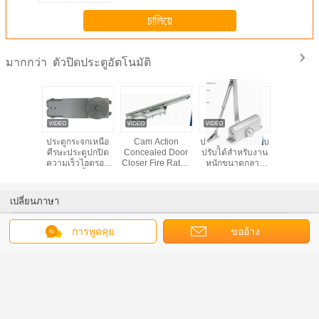
চালিয়ে
ตัวปิดประตูอัตโนมัติ
มากกว่า
ดภัยที่
ประตูกระจกเหนือ
Cam Action
ประตูอัตโนมัติแบบ
เครื่องปิดป
กับประตู
ศีรษะประตูปกปิด
Concealed Door
ปรับได้สำหรับงาน
ปล่อยไฟฟ
ที่มี
ความเร็วไฮดรอลิ
Closer Fire Rated
หนักขนาดกลาง
เหล็
าพสูง, ตัว
กบานพับพื้นปรับ
UL Listed Casting
สำหรับประตู 150
ลูมิเนียม
ระดับได้
Iron
Kg
การใช้งาน
เปลี่ยนภาษา
นาน
Thai
การพูดคุย
ขออ้าง
บ้าน
|
เกี่ยวกับเรา
|
แผนผังเว็บไซต์
|
นโยบายความเป็นส่วนตัว
สก์ท็อปดู