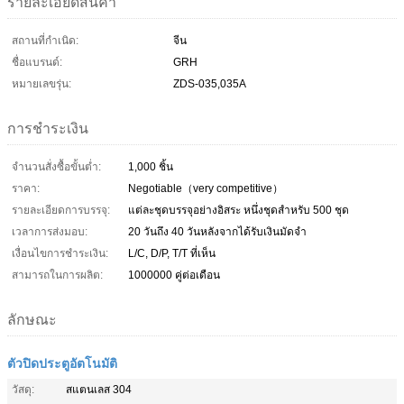
รายละเอียดสินค้า
สถานที่กำเนิด:
จีน
ชื่อแบรนด์:
GRH
หมายเลขรุ่น:
ZDS-035,035A
การชำระเงิน
จำนวนสั่งซื้อขั้นต่ำ:
1,000 ชิ้น
ราคา:
Negotiable（very competitive）
รายละเอียดการบรรจุ:
แต่ละชุดบรรจุอย่างอิสระ หนึ่งชุดสำหรับ 500 ชุด
เวลาการส่งมอบ:
20 วันถึง 40 วันหลังจากได้รับเงินมัดจำ
เงื่อนไขการชำระเงิน:
L/C, D/P, T/T ที่เห็น
สามารถในการผลิต:
1000000 คู่ต่อเดือน
ลักษณะ
ตัวปิดประตูอัตโนมัติ
วัสดุ:
สแตนเลส 304