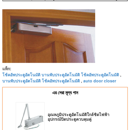
แท็ก:
โช้คอัพประตูอัตโนมัติ บานพับประตูอัตโนมัติ โช้คอัพประตูอัตโนมัติ
,
บานพับประตูอัตโนมัติ โช้คอัพประตูอัตโนมัติ
auto door closer
,
এর সেরা মূল্য পান
อุณหภูมิประตูอัตโนมัติใกล้ชิดไฟฟ้า
อุปกรณ์ปิดประตูควบคุมคู่