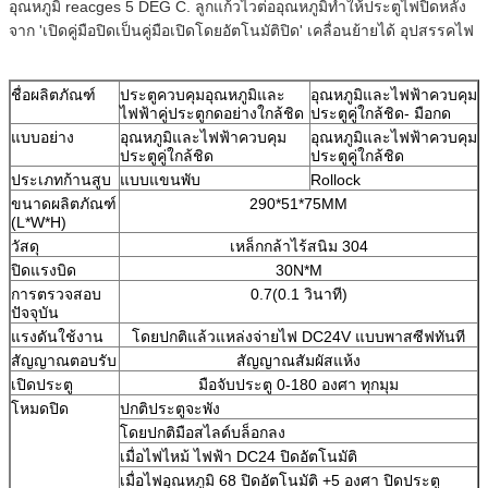
อุณหภูมิ reacges 5 DEG C. ลูกแก้วไวต่ออุณหภูมิทำให้ประตูไฟปิดหลัง
จาก 'เปิดคู่มือปิดเป็นคู่มือเปิดโดยอัตโนมัติปิด' เคลื่อนย้ายได้ อุปสรรคไฟ
ชื่อผลิตภัณฑ์
ประตูควบคุมอุณหภูมิและ
อุณหภูมิและไฟฟ้าควบคุม
ไฟฟ้าคู่ประตูกดอย่างใกล้ชิด
ประตูคู่ใกล้ชิด- มือกด
แบบอย่าง
อุณหภูมิและไฟฟ้าควบคุม
อุณหภูมิและไฟฟ้าควบคุม
ประตูคู่ใกล้ชิด
ประตูคู่ใกล้ชิด
ประเภทก้านสูบ
แบบแขนพับ
Rollock
ขนาดผลิตภัณฑ์
290*51*75MM
(L*W*H)
วัสดุ
เหล็กกล้าไร้สนิม 304
ปิดแรงบิด
30N*M
การตรวจสอบ
0.7(0.1 วินาที)
ปัจจุบัน
แรงดันใช้งาน
โดยปกติแล้วแหล่งจ่ายไฟ DC24V แบบพาสซีฟทันที
สัญญาณตอบรับ
สัญญาณสัมผัสแห้ง
เปิดประตู
มือจับประตู 0-180 องศา ทุกมุม
โหมดปิด
ปกติประตูจะพัง
โดยปกติมือสไลด์บล็อกลง
เมื่อไฟไหม้ ไฟฟ้า DC24 ปิดอัตโนมัติ
เมื่อไฟอุณหภูมิ 68 ปิดอัตโนมัติ +5 องศา ปิดประตู