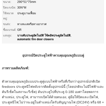
ขนาด:
290*51*75mm
ปิดแรงบิด:
30N*M
ใช้หมวด
ประตูบานเฟี้ยม
หมู่:
ขนส่ง:
ทางทะเลหรือทางอากาศ
ชื่อแบรนด์:
GR
บานพับประตูอัตโนมัติ โช้คอัพประตูอัตโนมัติ
แสงสูง:
,
automatic fire door closers
อุปกรณ์ปิดประตูไฟฟ้าควบคุมอุณหภูมิแบบคู่
ภาพรวมผลิตภัณฑ์:
ตัวควบคุมอุณหภูมิแบบประตูคู่แบบไฟฟ้าหรือที่เรียกว่าอุปกรณ์ปกติเปิด
firedoors ประตูหนีไฟหลังจากติดตั้งอุปกรณ์นี้ (โดยปกติจะไม่มีไฟฟ้าและ
คันรีเซ็ตในสถานะรีเซ็ต) ดันประตูไปที่ประตู 0-180 องศาโดยพลการ
ตำแหน่ง, ประตูไฟ, สามารถเปิดได้ด้วยตนเอง, คู่มือให้ปิดและเปิดไฟ,
ประตูหนีไฟ;ไม่ว่าจะอยู่ในตำแหน่งใดรับสัญญาณไฟ (DC24V) หรือ 68 +