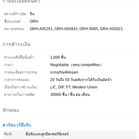
รายละเอียดสินค้า
สถานที่กำเนิด:
จีน
ชื่อแบรนด์:
GRH
หมายเลขรุ่น:
GRH-A05261, GRH-A05842, GRH-S085, GRH-A05821
การชำระเงิน
จำนวนสั่งซื้อขั้นต่ำ:
1,000 ชิ้น
ราคา:
Negotiable（very competitive）
รายละเอียดการบรรจุ:
บรรจุภัณฑ์ส่งออก
เวลาการส่งมอบ:
20 วันถึง 50 วันหลังจากได้รับเงินมัดจำ
เงื่อนไขการชำระเงิน:
L/C, D/P, T/T, Western Union
สามารถในการผลิต:
30000 ชิ้น / ชิ้น ต่อ เดือน
ลักษณะ
ฮาร์ดแวร์ดึงจับ
พิมพ์:
มือจับและลูกบิดเฟอร์นิเจอร์