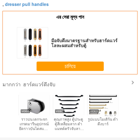
dresser pull handles
,
এর সেরা মূল্য পান
มือจับดึงมาตรฐานสำหรับฮาร์ดแวร์
โลหะผสมสำหรับตู้
চালিয়ে
ฮาร์ดแวร์ดึงจับ
มากกว่า
ardware
ราวบันไดกระจก
คุณภาพสูง ตู้ประตู
รูปแบบโมเดิร์น ดํา
ลิ้นชักฮาร์
 Pull
เกรดมารีนอุปกรณ์
ตู้สี่เหลี่ยมลาก ดํา
ดึงบาร์
โบราณดึงก
dles
ยึดราวบันไดสแตน
แมทต์ครัวจับลาก
พื้นผิวสี
ร์ ตู้ครัว
เลสสำหรับวิลล่า
เฟอร์นิเจอร์
ต้องก
นชัก
ดาดฟ้าผนังราว
ฮาร์ดแวร์