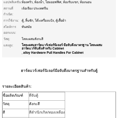
แอปพลิเคชัน:
ห้องครัว, ห้องน้ำ, โฮมออฟฟิศ, ห้องรับแขก, ห้องนอน
สถานที่
เจ้อเจียง ประเทศจีน
กำเนิด:
การใช้งาน:
ตู้, ลิ้นชัก, โต๊ะเครื่องแป้ง, ตู้เสื้อผ้า
สไตล์การ
ทันสมัย
ออกแบบ:
วัสดุ:
โลหะผสมสังกะสี
โลหะผสมฮาร์ดแวร์เฟอร์นิเจอร์ มือจับดึงมาตรฐาน โลหะผสม
แสงสูง:
ฮาร์ดแวร์จับดึงสำหรับ Cabinet
alloy Hardware Pull Handles For Cabinet
,
ฮาร์ดแวร์เฟอร์นิเจอร์มือจับดึงมาตรฐานสำหรับตู้
รายละเอียดสินค้า:
ชื่อผลิตภัณฑ์
ที่จับตู้
วัสดุ
สังกะสี
สี
สีดำ/นิกเกิล/ทองเหลือง