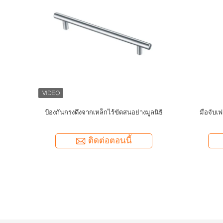
เลสสตีล
สแตนเลส สตาร์ล สตาร์ล สแตนเลส สแตนเลส ส
เครื่องเชื
หนูและราว
แตนเลส
ส
ลนทรงกลม
ติดต่อตอนนี้