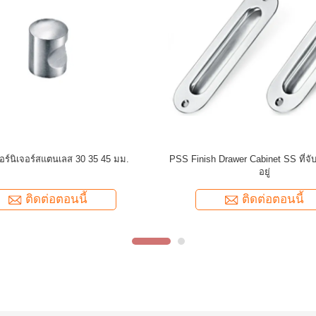
่อมท่อสี่เหลี่ยมสแตนเลสแบบโมเดิร์น
ขายร้อน สแตนเลสรูปแบบ T 3 ทางเชื
ําหรับระเบียงบันได โรงแรม
องศา Tube Elbow สําหรับ
Balustrades&Handrails รางบ
ติดต่อตอนนี้
ติดต่อตอนนี้