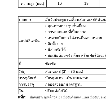
16
19
ความสูง (มม.)
รายการ
มือจับประตูบานเลื่อนสแตนเลสที่ทันส
• คุณภาพการชุบชั้นเยี่ยม
• การออกแบบที่เป็นสากล
• เหมาะกับการใช้งานที่หลากหลาย
แอปพลิเคชัน
• ติดตั้งง่าย
• มีสายรัดให้
• ต่อเติมห้องครัว ห้อง หรือเฟอร์นิเจอร
สี
ขัด/ขัด
วัสดุ
สแตนเลส (3" = 76 มม.)
บรรจุภัณฑ์
บัตรตุ่ม/ กระเป๋า/ แบบฝาพับ
การบรรจุ
กล่องส่งออกมาตรฐาน
อื่น
ปรับแต่งใช้ได้
แท็ก:
มือจับประตูเหล็กปัดเงา มือจับดึงสแตนเลส มือจับประต