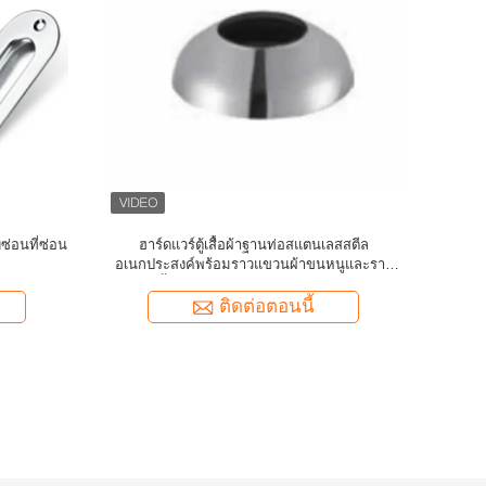
่อมต่อ 90
SUS304/316 อุปกรณ์เสริมบันได
ป้องกันกร
ันได
ติดต่อตอนนี้