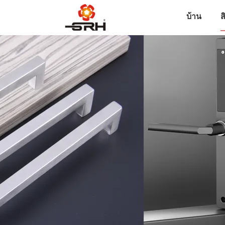
บ้าน
ส