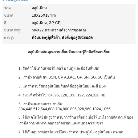
วัสดุ:
อลูมิเนียม
ขนาด:
18X25X18mm
สี:
อลูมิเนียม, GP, CP,
ขนาดสกรู:
M4X22 ตามความต้องการของคุณ
ที่จับประตูตู้เสื้อผ้า
ตัวดึงตู้อลูมิเนียมอัด
แสงสูง:
,
อลูมิเนียมอัดคุณภาพเยี่ยมจับความรู้สึกมือที่ยอดเยี่ยม
1. สินค้าใช้ได้กับเฟอร์นิเจอร์ บานตู้ และมือจับลิ้นชัก
2. เรามีหลายสีเช่น BSN, CP, AB.AC, GP, SN, SG, SC เป็นต้น
3. แต่สำหรับวัสดุอลูมิเนียมสีปกติคืออลูมิเนียมและสี BSN
4. ระยะพิทช์ทั่วไป: 64, 96, 128, 160, 192, 224,320 มม.
5. เรามีระยะหลุมยาวเช่นกัน
384,448,512,544,608,704,800,896,928,960,1024,1056
6. ใช้เทคโนโลยีขั้นสูงสำหรับการรักษาพื้นผิวเพื่อให้แน่ใจว่าผลิตภัณฑ์ของ
เรามีความทนทานต่อการกัดกร่อนและทนต่อความชรา
7. ใช้เป็นอุปกรณ์ฮาร์ดแวร์โลหะสำหรับประตูไม้ / อลูมิเนียม / กระจก