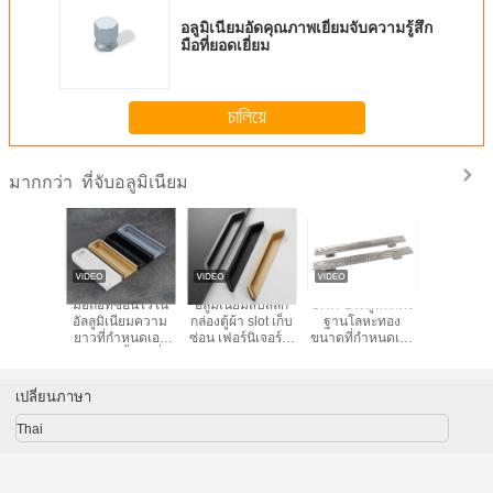
อลูมิเนียมอัดคุณภาพเยี่ยมจับความรู้สึก
มือที่ยอดเยี่ยม
চালিয়ে
ที่จับอลูมิเนียม
มากกว่า
ลูมิเนียม
มือถือที่ซ่อนไว้ใน
อลูมิเนียมสับสลัก
GRH ประตูหลักดึง
มือจับวัส
เนื่อง
อัลลูมิเนียมความ
กล่องตู้ผ้า slot เก็บ
ฐานโลหะทอง
สำหรับป
ยอดนิยม
ยาวที่กําหนดเอง
ซ่อน เฟอร์นิเจอร์ ตู้
ขนาดที่กําหนดเอง
หน้าต่าง แล
โครเมียม
สําหรับตู้เสื้อผ้าที่มี
ประตูดึงมือ
สีหรู มือประตูสําห
จับอะลูม
นนาน
ลักษณะชัดเจน
รับโรงแรมวิลล่าโม
เดิร์น
เปลี่ยนภาษา
Thai