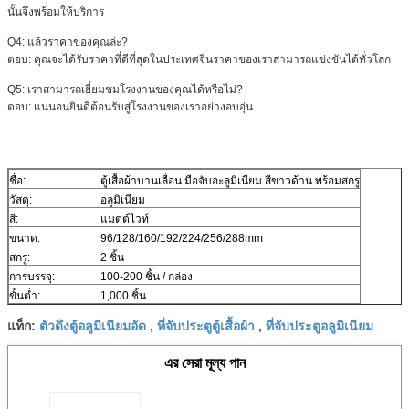
นั้นจึงพร้อมให้บริการ
Q4: แล้วราคาของคุณล่ะ?
ตอบ: คุณจะได้รับราคาที่ดีที่สุดในประเทศจีนราคาของเราสามารถแข่งขันได้ทั่วโลก
Q5: เราสามารถเยี่ยมชมโรงงานของคุณได้หรือไม่?
ตอบ: แน่นอนยินดีต้อนรับสู่โรงงานของเราอย่างอบอุ่น
ชื่อ:
ตู้เสื้อผ้าบานเลื่อน มือจับอะลูมิเนียม สีขาวด้าน พร้อมสกรู
วัสดุ:
อลูมิเนียม
สี:
แมตต์ไวท์
ขนาด:
96/128/160/192/224/256/288mm
สกรู:
2 ชิ้น
การบรรจุ:
100-200 ชิ้น / กล่อง
ขั้นต่ำ:
1,000 ชิ้น
ตัวดึงตู้อลูมิเนียมอัด
ที่จับประตูตู้เสื้อผ้า
ที่จับประตูอลูมิเนียม
แท็ก:
,
,
এর সেরা মূল্য পান