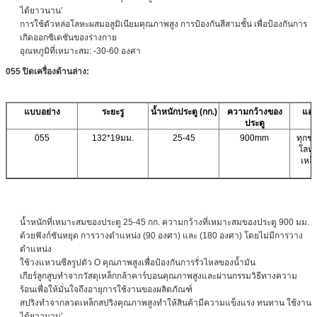
ได้ยาวนาน'
การใช้ตัวหล่อโลหะผสมอลูมิเนียมคุณภาพสูง การป้องกันสีสามชั้น เพื่อป้องกันการ
เกิดออกซิเดชันของร่างกาย
อุณหภูมิที่เหมาะสม: -30-60 องศา
055 ปิดเครื่องด้านล่าง:
แบบอย่าง
ระยะรู
น้ำหนักประตู (กก.)
ความกว้างของ
แอป
ประตู
055
132*19มม.
25-45
900mm
ทุกชน
โลหะ
เหล็
น้ำหนักที่เหมาะสมของประตู 25-45 กก. ความกว้างที่เหมาะสมของประตู 900 มม.
ด้วยฟังก์ชันหยุด การวางตำแหน่ง (90 องศา) และ (180 องศา) โดยไม่มีการวาง
ตำแหน่ง
ใช้วงแหวนซีลรูปตัว O คุณภาพสูงเพื่อป้องกันการรั่วไหลของน้ำมัน
เกียร์ลูกสูบทำจากวัสดุเหล็กกล้าคาร์บอนคุณภาพสูงและผ่านกรรมวิธีทางความ
ร้อนเพื่อให้มั่นใจถึงอายุการใช้งานของผลิตภัณฑ์
สปริงทำจากลวดเหล็กสปริงคุณภาพสูงทำให้สินค้ามีความแข็งแรง ทนทาน ใช้งาน
ได้ยาวนาน'