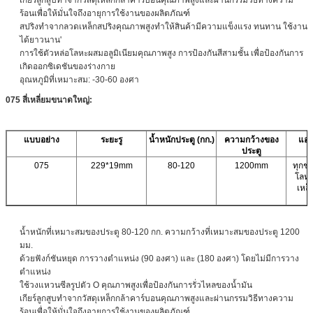
ร้อนเพื่อให้มั่นใจถึงอายุการใช้งานของผลิตภัณฑ์
สปริงทำจากลวดเหล็กสปริงคุณภาพสูงทำให้สินค้ามีความแข็งแรง ทนทาน ใช้งาน
ได้ยาวนาน'
การใช้ตัวหล่อโลหะผสมอลูมิเนียมคุณภาพสูง การป้องกันสีสามชั้น เพื่อป้องกันการ
เกิดออกซิเดชันของร่างกาย
อุณหภูมิที่เหมาะสม: -30-60 องศา
075 สี่เหลี่ยมขนาดใหญ่:
แบบอย่าง
ระยะรู
น้ำหนักประตู (กก.)
ความกว้างของ
แอป
ประตู
075
229*19mm
80-120
1200mm
ทุกชน
โลหะ
เหล็
น้ำหนักที่เหมาะสมของประตู 80-120 กก. ความกว้างที่เหมาะสมของประตู 1200
มม.
ด้วยฟังก์ชันหยุด การวางตำแหน่ง (90 องศา) และ (180 องศา) โดยไม่มีการวาง
ตำแหน่ง
ใช้วงแหวนซีลรูปตัว O คุณภาพสูงเพื่อป้องกันการรั่วไหลของน้ำมัน
เกียร์ลูกสูบทำจากวัสดุเหล็กกล้าคาร์บอนคุณภาพสูงและผ่านกรรมวิธีทางความ
ร้อนเพื่อให้มั่นใจถึงอายุการใช้งานของผลิตภัณฑ์