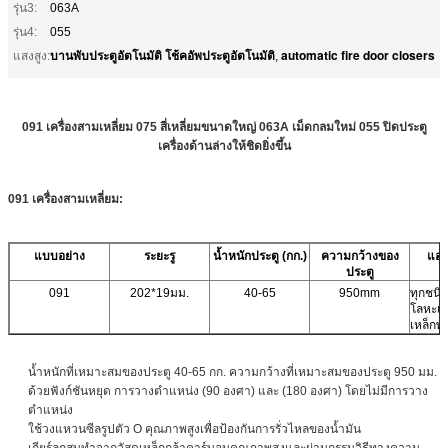
รุ่น3:
063A
รุ่น4:
055
บานพับประตูอัตโนมัติ โช้คอัพประตูอัตโนมัติ
automatic fire door closers
แสงสูง:
,
091 เครื่องสามเหลี่ยม 075 สี่เหลี่ยมขนาดใหญ่ 063A เม็ดกลมใหม่ 055 ปิดประตู
เครื่องด้านล่างให้ชิดยิ่งขึ้น
091
เครื่องสามเหลี่ยม:
แบบอย่าง
ระยะรู
น้ำหนักประตู (กก.)
ความกว้างของ
แอป
ประตู
091
202*19มม.
40-65
950mm
ทุกชนิ
โลหะแล
เหล็กพ
น้ำหนักที่เหมาะสมของประตู 40-65 กก. ความกว้างที่เหมาะสมของประตู 950 มม.
ด้วยฟังก์ชันหยุด การวางตำแหน่ง (90 องศา) และ (180 องศา) โดยไม่มีการวาง
ตำแหน่ง
ใช้วงแหวนซีลรูปตัว O คุณภาพสูงเพื่อป้องกันการรั่วไหลของน้ำมัน
เกียร์ลูกสูบทำจากวัสดุเหล็กกล้าคาร์บอนคุณภาพสูงและผ่านกรรมวิธีทางความ