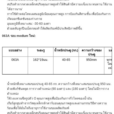
สปริงทำจากลวดเหล็กสปริงคุณภาพสูงทำให้สินค้ามีความแข็งแรง ทนทาน ใช้งาน
ได้ยาวนาน'
การใช้ตัวหล่อโลหะผสมอลูมิเนียมคุณภาพสูง การป้องกันสีสามชั้น เพื่อป้องกันการ
เกิดออกซิเดชันของร่างกาย
อุณหภูมิที่เหมาะสม: -30-60 องศา
ด้วยตลับลูกปืนเม็ดกลมทำให้ผลิตภัณฑ์มีประสิทธิภาพดีขึ้น
063A รอบ medlum ใหม่:
แบบอย่าง
ระยะรู
น้ำหนักประตู (กก.)
ความกว้างของ
แอป
ประตู
063A
162*19มม.
40-65
950mm
ทุกชน
โลหะ
เหล็
น้ำหนักที่เหมาะสมของประตู 40-65 กก. ความกว้างที่เหมาะสมของประตู 950 มม.
ด้วยฟังก์ชันหยุด การวางตำแหน่ง (90 องศา) และ (180 องศา) โดยไม่มีการวาง
ตำแหน่ง
ใช้วงแหวนซีลรูปตัว O คุณภาพสูงเพื่อป้องกันการรั่วไหลของน้ำมัน
เกียร์ลูกสูบทำจากวัสดุเหล็กกล้าคาร์บอนคุณภาพสูงและผ่านกรรมวิธีทางความ
ร้อนเพื่อให้มั่นใจถึงอายุการใช้งานของผลิตภัณฑ์
สปริงทำจากลวดเหล็กสปริงคุณภาพสูงทำให้สินค้ามีความแข็งแรง ทนทาน ใช้งาน