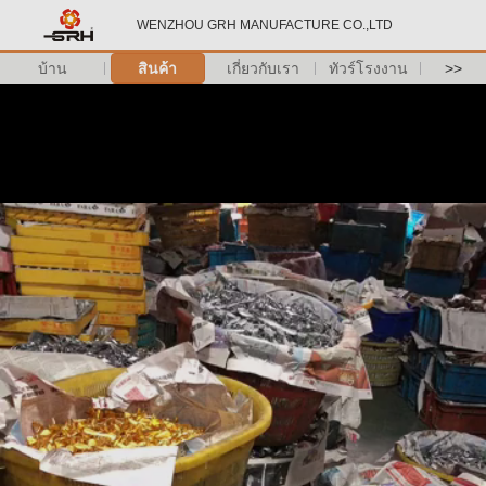
WENZHOU GRH MANUFACTURE CO.,LTD
บ้าน
สินค้า
เกี่ยวกับเรา
ทัวร์โรงงาน
>>