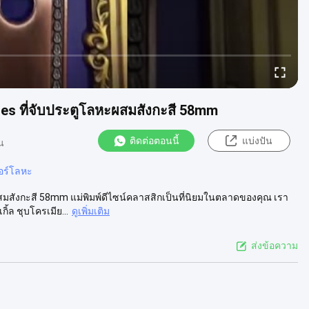
es ที่จับประตูโลหะผสมสังกะสี 58mm
ติดต่อตอนนี้
แบ่งปัน
น
จอร์โลหะ
สมสังกะสี 58mm แม่พิมพ์ดีไซน์คลาสสิกเป็นที่นิยมในตลาดของคุณ เรา
ล ชุบโครเมีย...
ดูเพิ่มเติม
ส่งข้อความ