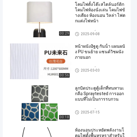
โคมไฟตั้งโต๊ะสไตล์นอร์ดิก
โคมไฟห้องนั่งเล่น โคมไฟข้
างเตียง ห้องนอน วิลล่า ไฟต
กแต่งไฟหน้า
ลูกบิดประตูเด็ก
00:29
2025-09-08
หน้าผนังอิฐดู กันน้ํา แผนผนั
ง PU ขนย้าย แซนด์วิชผนัง
ภายนอก
ลูกบิดประตูเด็ก
2025-03-03
00:56
ลูกบิดประตูตู้เด็กที่ทนทานเ
กลือ Spraytested การออก
แบบที่ไม่เป็นการรบกวน
ลูกบิดประตูเด็ก
2025-07-15
00:18
ห้องนอนประหยัดพลังงานโ
คมไฟตั้งพื้นหรูหราสำหรับใ