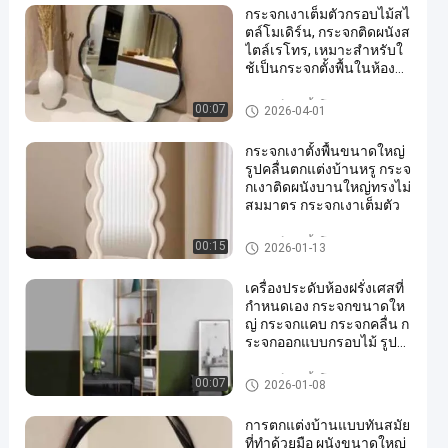
กระจกเงาเต็มตัวกรอบไม้สไ
ตล์โมเดิร์น, กระจกติดผนังส
ไตล์เรโทร, เหมาะสำหรับใ
ช้เป็นกระจกตั้งพื้นในห้องนั่
งเล่นและห้องนอน
อุปกรณ์ห้องน้ำโลหะ
00:07
2026-04-01
กระจกเงาตั้งพื้นขนาดใหญ่
รูปคลื่นตกแต่งบ้านหรู กระจ
กเงาติดผนังบานใหญ่ทรงไม่
สมมาตร กระจกเงาเต็มตัว
อุปกรณ์ห้องน้ำโลหะ
00:15
2026-01-13
เครื่องประดับห้องฝรั่งเศสที่
กําหนดเอง กระจกขนาดให
ญ่ กระจกแคบ กระจกคลื่น ก
ระจกออกแบบกรอบไม้ รูปท
รงไม่เรียบร้อย กระจกแต่งตั
ว
อุปกรณ์ห้องน้ำโลหะ
00:07
2026-01-08
การตกแต่งบ้านแบบทันสมัย
ที่ทําด้วยมือ ผนังขนาดใหญ่